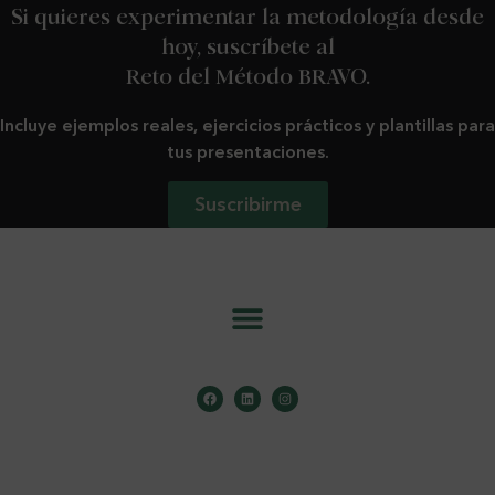
Si quieres experimentar la metodología desde
hoy, suscríbete al
Reto del Método BRAVO.
Incluye ejemplos reales, ejercicios prácticos y plantillas para
tus presentaciones.
Suscribirme
info@metodobravo.com
Aviso Legal
.
Política de Cookies
.
Política de Privacidad
.
Copyright ©️ 2026 Mónica Galán Bravo . Todos los derechos reservados.
Design by
Sara Casero