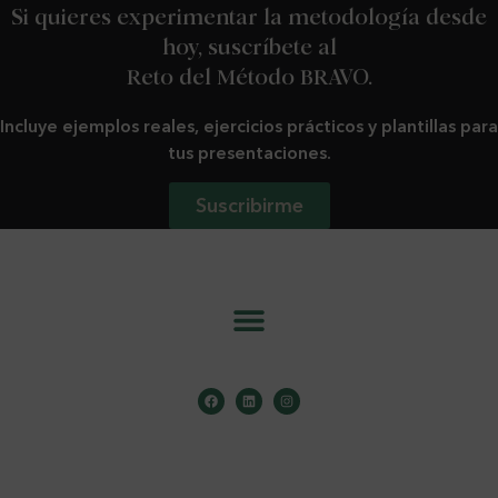
Si quieres experimentar la metodología desde
hoy, suscríbete al
Reto del Método BRAVO.
Incluye ejemplos reales, ejercicios prácticos y plantillas para
tus presentaciones.
Suscribirme
info@metodobravo.com
Aviso Legal
.
Política de Cookies
.
Política de Privacidad
.
Copyright ©️ 2026 Mónica Galán Bravo . Todos los derechos reservados.
Design by
Sara Casero