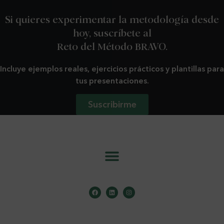
Si quieres experimentar la metodología desde
hoy, suscríbete al
Reto del Método BRAVO.
Incluye ejemplos reales, ejercicios prácticos y plantillas para
tus presentaciones.
Suscribirme
info@metodobravo.com
Aviso Legal
.
Política de Cookies
.
Política de Privacidad
.
Copyright ©️ 2026 Mónica Galán Bravo . Todos los derechos reservados.