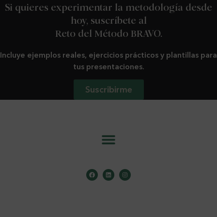
Si quieres experimentar la metodología desde
hoy, suscríbete al
Reto del Método BRAVO.
Incluye ejemplos reales, ejercicios prácticos y plantillas para
tus presentaciones.
Suscribirme
info@metodobravo.com
Aviso Legal
.
Política de Cookies
.
Política de Privacidad
.
Copyright ©️ 2026 Mónica Galán Bravo . Todos los derechos reservados.
Design by
Sara Casero