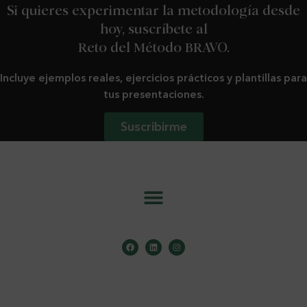
Si quieres experimentar la metodología desde
hoy, suscríbete al
Reto del Método BRAVO.
Incluye ejemplos reales, ejercicios prácticos y plantillas para
tus presentaciones.
Suscribirme
info@metodobravo.com
Aviso Legal
.
Política de Cookies
.
Política de Privacidad
.
Copyright ©️ 2026 Mónica Galán Bravo . Todos los derechos reservados.
Design by
Sara Casero